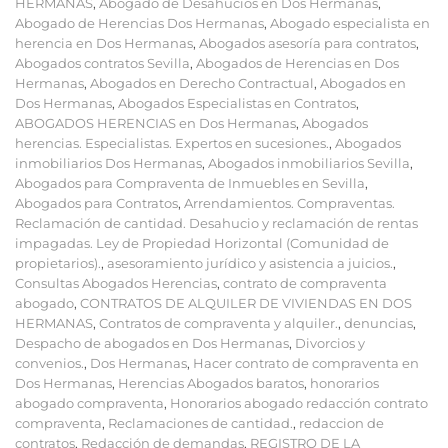
HERMANAS
,
Abogado de Desahucios en Dos Hermanas
,
Abogado de Herencias Dos Hermanas
,
Abogado especialista en
herencia en Dos Hermanas
,
Abogados asesoría para contratos
,
Abogados contratos Sevilla
,
Abogados de Herencias en Dos
Hermanas
,
Abogados en Derecho Contractual
,
Abogados en
Dos Hermanas
,
Abogados Especialistas en Contratos
,
ABOGADOS HERENCIAS en Dos Hermanas
,
Abogados
herencias. Especialistas. Expertos en sucesiones.
,
Abogados
inmobiliarios Dos Hermanas
,
Abogados inmobiliarios Sevilla
,
Abogados para Compraventa de Inmuebles en Sevilla
,
Abogados para Contratos
,
Arrendamientos. Compraventas.
Reclamación de cantidad. Desahucio y reclamación de rentas
impagadas. Ley de Propiedad Horizontal (Comunidad de
propietarios).
,
asesoramiento jurídico y asistencia a juicios.
,
Consultas Abogados Herencias
,
contrato de compraventa
abogado
,
CONTRATOS DE ALQUILER DE VIVIENDAS EN DOS
HERMANAS
,
Contratos de compraventa y alquiler.
,
denuncias
,
Despacho de abogados en Dos Hermanas
,
Divorcios y
convenios.
,
Dos Hermanas
,
Hacer contrato de compraventa en
Dos Hermanas
,
Herencias Abogados baratos
,
honorarios
abogado compraventa
,
Honorarios abogado redacción contrato
compraventa
,
Reclamaciones de cantidad.
,
redaccion de
contratos
,
Redacción de demandas
,
REGISTRO DE LA