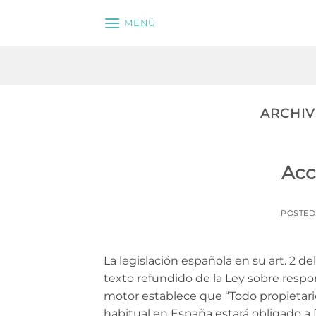
Saltar
MENÚ
al
contenido
ARCHIV
Acc
POSTE
La legislación española en su art. 2 d
texto refundido de la Ley sobre respon
motor establece que “Todo propietar
habitual en España estará obligado a 